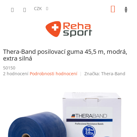
Přejít
NÁKUP
na
CZK
obsah
KOŠÍK
Thera-Band posilovací guma 45,5 m, modrá,
extra silná
50150
Průměrné
2 hodnocení
Podrobnosti hodnocení
Značka:
Thera-Band
hodnocení
produktu
je
5,0
z
5
hvězdiček.