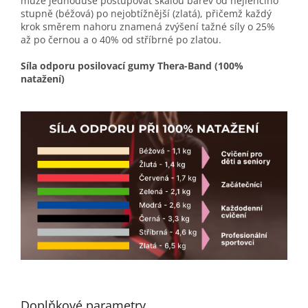
může jednoduše postupovat škálou barev od nejlehčího
stupně (béžová) po nejobtížnější (zlatá), přičemž každý
krok směrem nahoru znamená zvýšení tažné síly o 25%
až po černou a o 40% od stříbrné po zlatou.
Síla odporu posilovací gumy Thera-Band (100%
natažení)
Doplňkové parametry