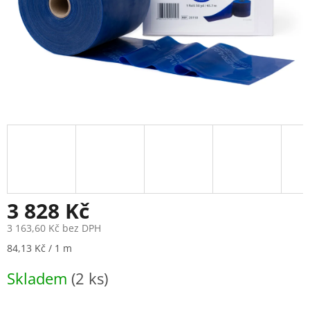
3 828 Kč
3 163,60 Kč bez DPH
Měrná
84,13 Kč / 1 m
cena:
Skladem
(2 ks)