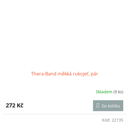
Thera-Band měkká rukojeť, pár
Skladem
(9 ks)
Průměrné
hodnocení
produktu
272 Kč
Do košíku
je
5,0
z
Kód:
22135
5