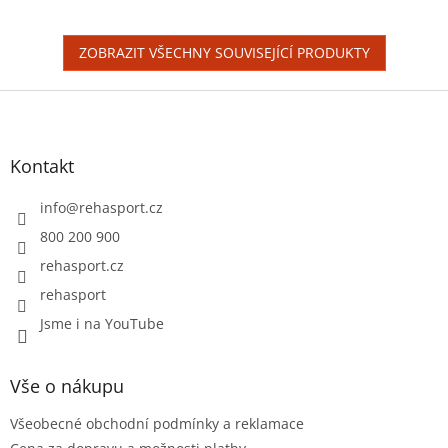
5
hvězdiček.
ZOBRAZIT VŠECHNY SOUVISEJÍCÍ PRODUKTY
Z
á
p
a
Kontakt
t
í
info
@
rehasport.cz
800 200 900
rehasport.cz
rehasport
Jsme i na YouTube
Vše o nákupu
Všeobecné obchodní podmínky a reklamace