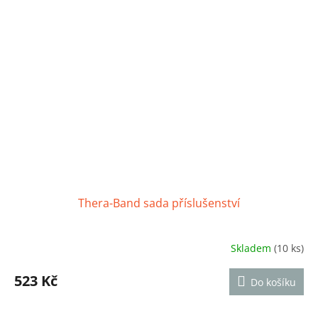
hvězdiček.
Thera-Band sada příslušenství
Skladem
(10 ks)
Průměrné
hodnocení
produktu
523 Kč
Do košíku
je
4,5
z