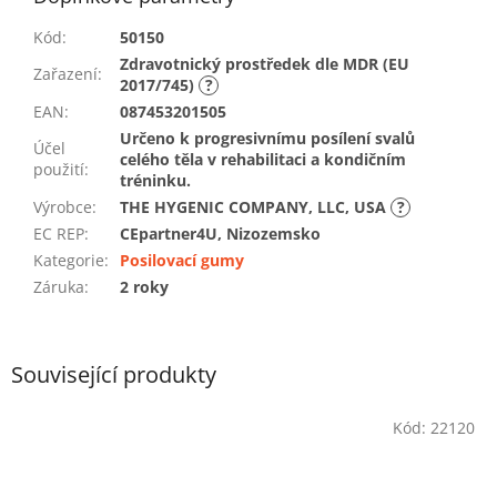
Kód
:
50150
Zdravotnický prostředek dle MDR (EU
Zařazení
:
2017/745)
?
EAN
:
087453201505
Určeno k progresivnímu posílení svalů
Účel
celého těla v rehabilitaci a kondičním
použití
:
tréninku.
Výrobce
:
THE HYGENIC COMPANY, LLC, USA
?
EC REP
:
CEpartner4U, Nizozemsko
Kategorie
:
Posilovací gumy
Záruka
:
2 roky
Související produkty
Kód:
22120