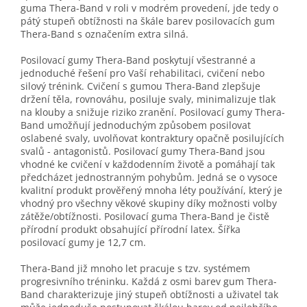
guma Thera-Band v roli v modrém provedení, jde tedy o
pátý stupeň obtížnosti na škále barev posilovacích gum
Thera-Band s označením extra silná.
Posilovací gumy Thera-Band poskytují všestranné a
jednoduché řešení pro Vaší rehabilitaci, cvičení nebo
silový trénink. Cvičení s gumou Thera-Band zlepšuje
držení těla, rovnováhu, posiluje svaly, minimalizuje tlak
na klouby a snižuje riziko zranění. Posilovací gumy Thera-
Band umožňují jednoduchým způsobem posilovat
oslabené svaly, uvolňovat kontraktury opačně posilujících
svalů - antagonistů. Posilovací gumy Thera-Band jsou
vhodné ke cvičení v každodenním životě a pomáhají tak
předcházet jednostranným pohybům. Jedná se o vysoce
kvalitní produkt prověřený mnoha léty používání, který je
vhodný pro všechny věkové skupiny díky možnosti volby
zátěže/obtížnosti. Posilovací guma Thera-Band je čistě
přírodní produkt obsahující přírodní latex. Šířka
posilovací gumy je 12,7 cm.
Thera-Band již mnoho let pracuje s tzv. systémem
progresivního tréninku. Každá z osmi barev gum Thera-
Band charakterizuje jiný stupeň obtížnosti a uživatel tak