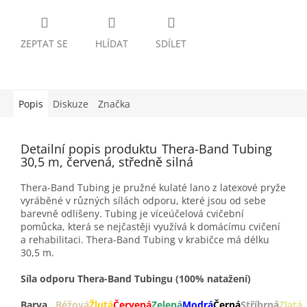
ZEPTAT SE
HLÍDAT
SDÍLET
Popis
Diskuze
Značka
Detailní popis produktu
Thera-Band Tubing
30,5 m, červená, středně silná
Thera-Band Tubing je pružné kulaté lano z latexové pryže
vyráběné v různých sílách odporu, které jsou od sebe
barevně odlišeny. Tubing je víceúčelová cvičební
pomůcka, která se nejčastěji využívá k domácímu cvičení
a rehabilitaci. Thera-Band Tubing v krabičce má délku
30,5 m.
Síla odporu Thera-Band Tubingu (100% natažení)
Barva
Béžová
Žlutá
Červená
Zelená
Modrá
Černá
Stříbrná
Zlatá