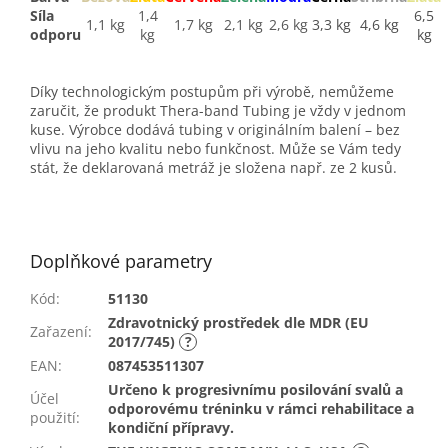
Síla
1,4
6,5
1,1 kg
1,7 kg
2,1 kg
2,6 kg
3,3 kg
4,6 kg
odporu
kg
kg
Díky technologickým postupům při výrobě, nemůžeme
zaručit, že produkt Thera-band Tubing je vždy v jednom
kuse. Výrobce dodává tubing v originálním balení – bez
vlivu na jeho kvalitu nebo funkčnost. Může se Vám tedy
stát, že deklarovaná metráž je složena např. ze 2 kusů.
Doplňkové parametry
Kód
:
51130
Zdravotnický prostředek dle MDR (EU
Zařazení
:
2017/745)
?
EAN
:
087453511307
Určeno k progresivnímu posilování svalů a
Účel
odporovému tréninku v rámci rehabilitace a
použití
:
kondiční přípravy.