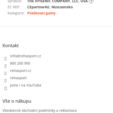
Výrobce
:
THE HYGENIC COMPANY, LLC, USA
?
EC REP
:
CEpartner4U, Nizozemsko
Kategorie
:
Posilovací gumy
Z
á
p
a
Kontakt
t
í
info
@
rehasport.cz
800 200 900
rehasport.cz
rehasport
Jsme i na YouTube
Vše o nákupu
Všeobecné obchodní podmínky a reklamace