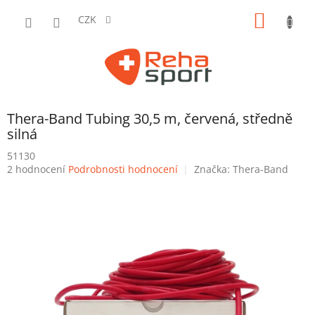
Přejít
NÁKUP
na
CZK
obsah
KOŠÍK
Thera-Band Tubing 30,5 m, červená, středně
silná
51130
Průměrné
2 hodnocení
Podrobnosti hodnocení
Značka:
Thera-Band
hodnocení
produktu
je
4,5
z
5
hvězdiček.